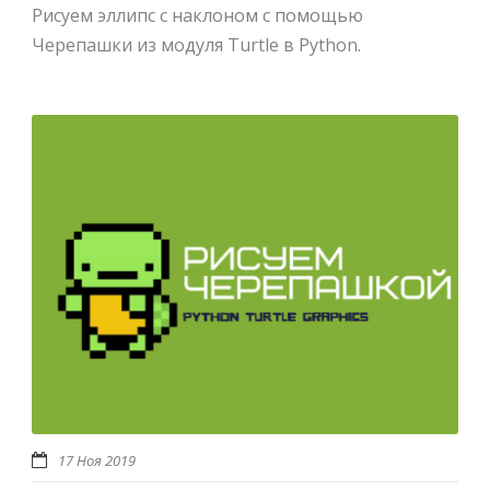
Рисуем эллипс с наклоном с помощью
Черепашки из модуля Turtle в Python.
17 Ноя 2019