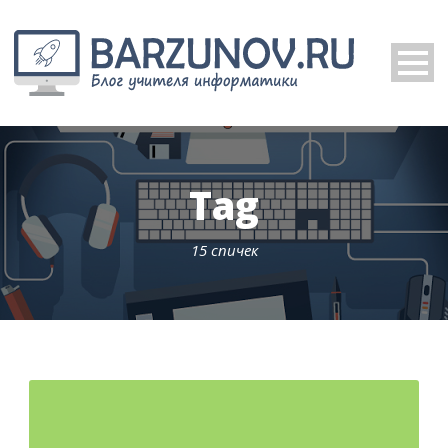
Tag
15 спичек