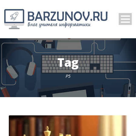
Tag
P5