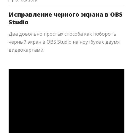
01 Ноя 2019
Исправление черного экрана в OBS
Studio
Два довольно простых способа как побороть
черный экран в OBS Studio на ноутбуке с двумя
видеокартами.