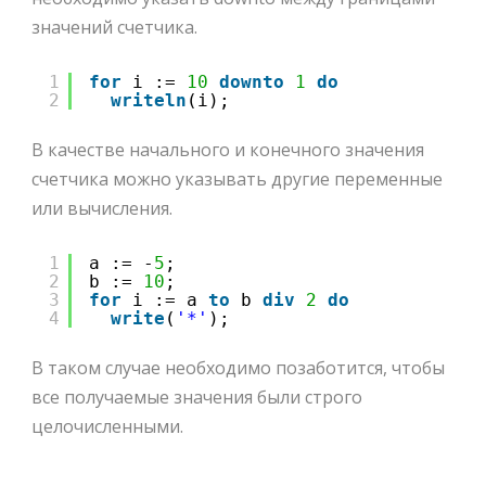
значений счетчика.
1
for
i := 
10
downto
1
do
2
writeln
(i);
В качестве начального и конечного значения
счетчика можно указывать другие переменные
или вычисления.
1
a := -
5
; 
2
b := 
10
;
3
for
i := a 
to
b 
div
2
do
4
write
(
'*'
);
В таком случае необходимо позаботится, чтобы
все получаемые значения были строго
целочисленными.