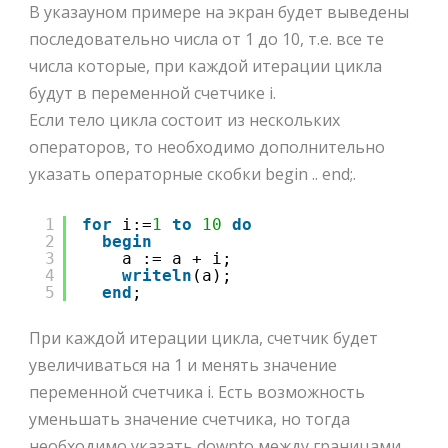
В указаyном примере на экран будет выведены
последовательно числа от 1 до 10, т.е. все те
числа которые, при каждой итерации цикла
будут в переменной счетчике i.
Если тело цикла состоит из нескольких
операторов, то необходимо дополнительно
указать операторные скобки begin .. end;.
1
for
i:=
1
to
10
do
2
begin
3
a := a + i;
4
writeln
(a);
5
end
; 
При каждой итерации цикла, счетчик будет
увеличиваться на 1 и менять значение
переменной счетчика i. Есть возможность
уменьшать значение счетчика, но тогда
необходимо указать downto между границами