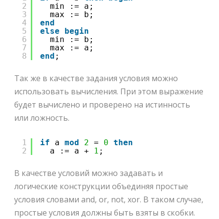
2
min := a;
3
max := b;
4
end
5
else
begin
6
min := b;
7
max := a;
8
end
;
Так же в качестве задания условия можно
использовать вычисления. При этом выражение
будет вычислено и проверено на истинность
или ложность.
1
if
a 
mod
2
= 
0
then
2
a := a + 
1
;
В качестве условий можно задавать и
логические конструкции объединяя простые
условия словами and, or, not, xor. В таком случае,
простые условия должны быть взяты в скобки.