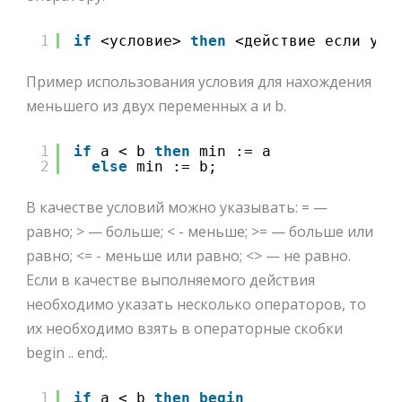
1
if
<условие> 
then
<действие если усл
Пример использования условия для нахождения
меньшего из двух переменных a и b.
1
if
a < b 
then
min := a
2
else
min := b;
В качестве условий можно указывать: = —
равно; > — больше; < - меньше; >= — больше или
равно; <= - меньше или равно; <> — не равно.
Если в качестве выполняемого действия
необходимо указать несколько операторов, то
их необходимо взять в операторные скобки
begin .. end;.
1
if
a < b 
then
begin