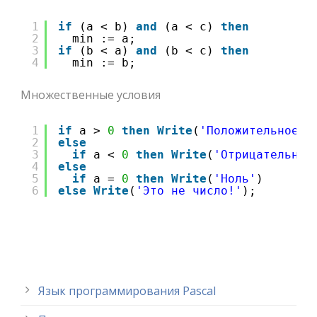
1
if
(a < b) 
and
(a < c) 
then
2
min := a;
3
if
(b < a) 
and
(b < c) 
then
4
min := b;
Множественные условия
1
if
a > 
0
then
Write
(
'Положительное'
)
2
else
3
if
a < 
0
then
Write
(
'Отрицательное
4
else
5
if
a = 
0
then
Write
(
'Ноль'
)
6
else
Write
(
'Это не число!'
);
Язык программирования Pascal