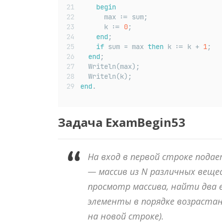
begin
      max := sum;
      k := 
0
;
end
;
if
 sum = max 
then
 k := k + 
1
;
end
;
  Writeln(max);
  Writeln(k);
end
.
Задача
ExamBegin
53
На вход в первой строке подае
— массив из
N
различных веще
просмотр массива, найти два 
элементы в порядке возраста
на новой строке).