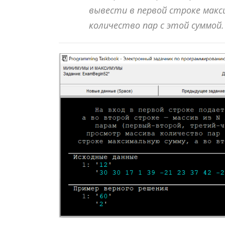
вывести в первой строке макс
количество пар с этой суммой.