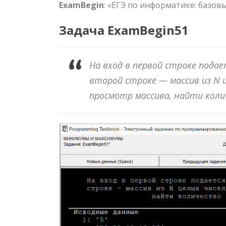
ExamBegin
: «ЕГЭ по информатике: базов
Задача ExamBegin51
На вход в первой строке пода
второй строке — массив из
N
ц
просмотр массива, найти кол