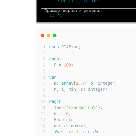
uses
 PT4Exam;
const
  P = 
100
;
var
  m: 
array
[
1
..P] 
of
 integer;
  n, i, min, k: integer;
begin
  Task(
'
ExamBegin51
'
);
  k := 
0
;
  Readln(n);
  min := maxint;
for
 i := 
1
to
 n 
do