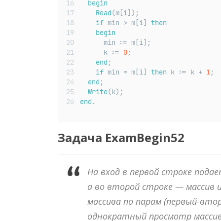
begin
Read
(m[i]);
if
 min > m[i] 
then
begin
      min := m[i];
      k := 
0
;
end
;
if
 min = m[i] 
then
 k := k + 
1
;
end
;
Write
(k);
end
.
Задача
ExamBegin
52
На вход в первой строке пода
а во второй строке — массив 
массива по парам (первый-вто
однократный просмотр массива