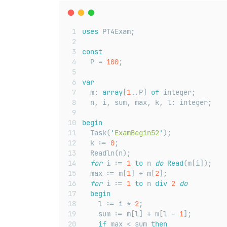
uses
 PT4Exam;
const
  P = 
100
;
var
  m: 
array
[
1
..P] 
of
 integer;
  n, i, sum, max, k, l: integer;
begin
  Task(
'
ExamBegin52
'
);
  k := 
0
;
  Readln(n);
for
 i := 
1
to
 n 
do
Read
(m[i]);
  max := m[
1
] + m[
2
];
for
 i := 
1
to
 n 
div
2
do
begin
    l := i * 
2
;
    sum := m[l] + m[l - 
1
];
if
 max < sum 
then