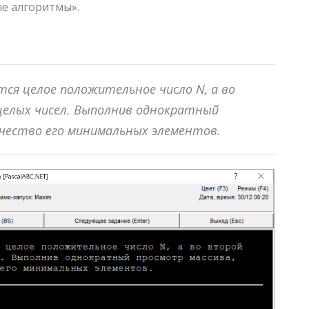
ые алгоритмы».
ется целое положительное число
N
, а во
елых чисел. Выполнив однократный
ичество его минимальных элементов.