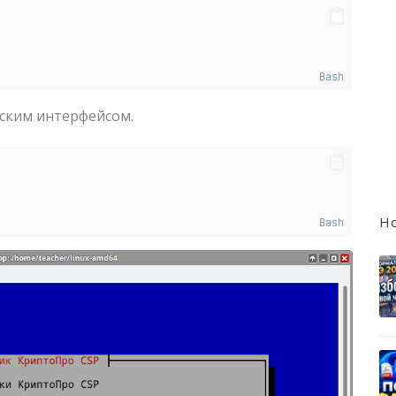
Bash
еским интерфейсом.
Н
Bash