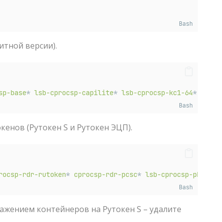
Bash
итной версии).
sp-base
*
lsb-cprocsp-capilite
*
lsb-cprocsp-kc1-64
*
lsb-c
Bash
енов (Рутокен S и Рутокен ЭЦП).
rocsp-rdr-rutoken
*
cprocsp-rdr-pcsc
*
lsb-cprocsp-pkcs11
*
Bash
ражением контейнеров на Рутокен S – удалите