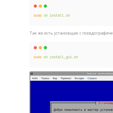
sudo
sh
install.sh
Так же есть установщик с псевдографич
sudo
sh
install_gui.sh