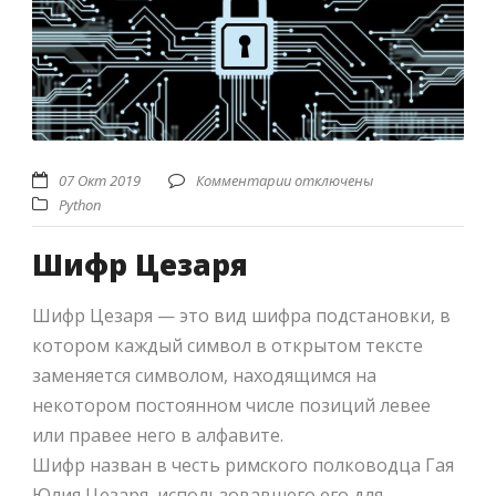
07 Окт 2019
Комментарии отключены
Python
Шифр Цезаря
Шифр Цезаря — это вид шифра подстановки, в
котором каждый символ в открытом тексте
заменяется символом, находящимся на
некотором постоянном числе позиций левее
или правее него в алфавите.
Шифр назван в честь римского полководца Гая
Юлия Цезаря, использовавшего его для