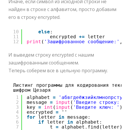
Иначе, если символ из исходной строки не
найден в строке с алфавитом, просто добавим
его в строку encrypted.
10
else
:
11
encrypted 
+
=
letter
12
print
(
'Зашифрованное сообщение:'
, e
И выведем строку encrypted с нашим
зашифрованным сообщением.
Теперь соберем все в цельную программу.
Листинг программы для кодирования текста
шифром Цезаря
1
alphabet 
=
'абвгдеёжзийклмнопрстуфх
2
message 
=
input
(
'Введите строку: '
)
3
key 
=
int
(
input
(
'Введите ключ: '
))
4
encrypted 
=
''
5
for
letter 
in
message:
6
if
letter 
in
alphabet:
7
t 
=
alphabet.find(letter)