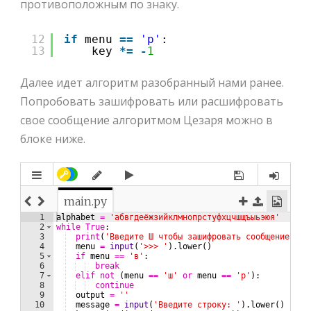
противоположным по знаку.
12
if
menu 
=
=
'р'
:
13
key 
*
=
-
1
Далее идет алгоритм разобранный нами ранее.
Попробовать зашифровать или расшифровать
свое сообщение алгоритмом Цезаря можно в
блоке ниже.