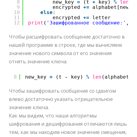
8
new_key 
=
(t 
+
key) 
%
len
(a
9
encrypted 
+
=
alphabet[new_k
10
else
:
11
encrypted 
+
=
letter
12
print
(
'Зашифрованное сообщение:'
, e
Чтобы расшифровать сообщение достаточно в
нашей программе в строке, где мы вычисляем
значение нового символа от его значения
отнять значение ключа.
8
new_key 
=
(t 
-
key) 
%
len
(alphabet)
Чтобы зашифровать сообщение со сдвигом
влево достаточно указать отрицательное
значение ключа.
Как мы видим, что наши алгоритмы
шифрования и дешифрования отличаются лишь
тем, как мы находим новое значение смещения,