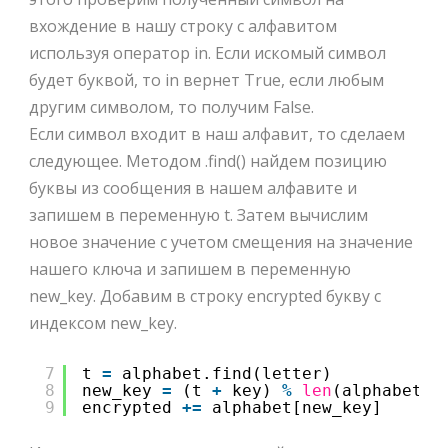
вхождение в нашу строку с алфавитом
используя оператор in. Если искомый символ
будет буквой, то in вернет True, если любым
другим символом, то получим False.
Если символ входит в наш алфавит, то сделаем
следующее. Методом .find() найдем позицию
буквы из сообщения в нашем алфавите и
запишем в переменную t. Затем вычислим
новое значение с учетом смещения на значение
нашего ключа и запишем в переменную
new_key. Добавим в строку encrypted букву с
индексом new_key.
7
t 
=
alphabet.find(letter)
8
new_key 
=
(t 
+
key) 
%
len
(alphabet)
9
encrypted 
+
=
alphabet[new_key]