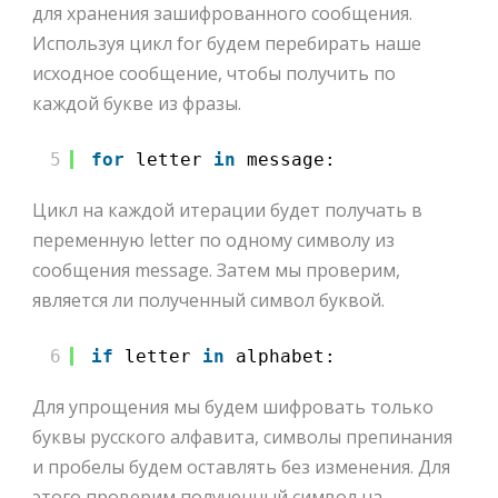
для хранения зашифрованного сообщения.
Используя цикл for будем перебирать наше
исходное сообщение, чтобы получить по
каждой букве из фразы.
5
for
letter 
in
message:
Цикл на каждой итерации будет получать в
переменную letter по одному символу из
сообщения message. Затем мы проверим,
является ли полученный символ буквой.
6
if
letter 
in
alphabet:
Для упрощения мы будем шифровать только
буквы русского алфавита, символы препинания
и пробелы будем оставлять без изменения. Для
этого проверим полученный символ на