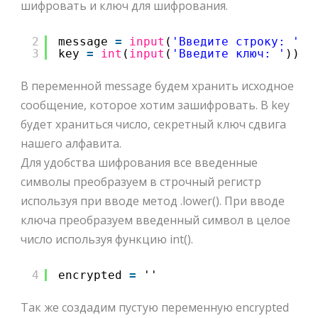
шифровать и ключ для шифрования.
2
message 
=
input
(
'Введите строку: '
).
3
key 
=
int
(
input
(
'Введите ключ: '
))
В переменной message будем хранить исходное
сообщение, которое хотим зашифровать. В key
будет храниться число, секретный ключ сдвига
нашего алфавита.
Для удобства шифрования все введенные
символы преобразуем в строчный регистр
используя при вводе метод .lower(). При вводе
ключа преобразуем введенный символ в целое
число используя функцию int().
4
encrypted 
=
''
Так же создадим пустую переменную encrypted