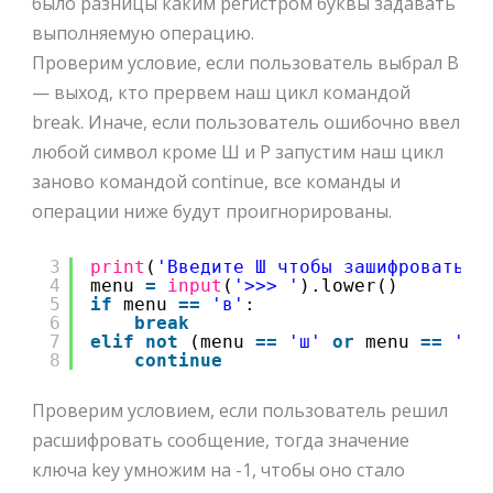
было разницы каким регистром буквы задавать
выполняемую операцию.
Проверим условие, если пользователь выбрал В
— выход, кто прервем наш цикл командой
break. Иначе, если пользователь ошибочно ввел
любой символ кроме Ш и Р запустим наш цикл
заново командой continue, все команды и
операции ниже будут проигнорированы.
3
print
(
'Введите Ш чтобы зашифровать с
4
menu 
=
input
(
'>>> '
).lower()
5
if
menu 
=
=
'в'
:
6
break
7
elif
not
(menu 
=
=
'ш'
or
menu 
=
=
'р'
8
continue
Проверим условием, если пользователь решил
расшифровать сообщение, тогда значение
ключа key умножим на -1, чтобы оно стало